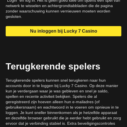
"Login" en log in. Het is geen goed idee om tijdens een spel van
netwerk te wisselen en achtergrondtabbladen die de pagina
zonder waarschuwing kunnen vernieuwen moeten worden
gesloten.
Nu inloggen bij Lucky 7 Casino
Terugkerende spelers
Terugkerende spelers kunnen snel terugkeren naar hun
accounts door in te loggen bij Lucky 7 Casino. Op deze manier
kun je verdergaan waar je was gebleven en snel je saldo,
spellen en recente activiteit bekijken. Spelers die al
geregistreerd zijn hoeven alleen hun e-mailadres (of
gebruikersnaam) en wachtwoord in te voeren om opnieuw in te
loggen. Je kunt sneller binnenkomen als je hetzelfde apparaat
en dezelfde browser gebruikt die je eerder hebt gebruikt en zorg
ervoor dat je verbinding stabiel is. Extra beveiligingscontroles