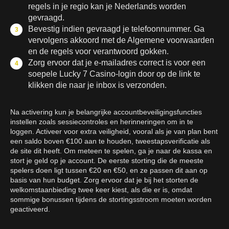
regels in je regio kan je Nederlands worden
gevraagd.
Bevestig indien gevraagd je telefoonnummer. Ga
vervolgens akkoord met de Algemene voorwaarden
en de regels voor verantwoord gokken.
Zorg ervoor dat je e-mailadres correct is voor een
soepele Lucky 7 Casino-login door op de link te
klikken die naar je inbox is verzonden.
Na activering kun je belangrijke accountbeveiligingsfuncties
instellen zoals sessiecontroles en herinneringen om in te
loggen. Activeer voor extra veiligheid, vooral als je van plan bent
een saldo boven €100 aan te houden, tweestapsverificatie als
de site dit heeft. Om meteen te spelen, ga je naar de kassa en
stort je geld op je account. De eerste storting die de meeste
spelers doen ligt tussen €20 en €50, en ze passen dit aan op
basis van hun budget. Zorg ervoor dat je bij het storten de
welkomstaanbieding twee keer kiest, als die er is, omdat
sommige bonussen tijdens de stortingsstroom moeten worden
geactiveerd.