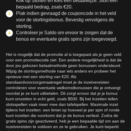
Klik op Storten en kies een betaalwijze. Stort een
bepaald bedrag, zoals €20.
Plak indien gevraagd de couponcode in het veld
voor de stortingsbonus. Bevestig vervolgens de
storting.
Controleer je Saldo om ervoor te zorgen dat de
bonus en eventuele gratis spins zijn toegevoegd.
Het is mogelijk dat de promotie al is toegepast als je geen veld
voor een promotiecode ziet. Een andere mogelijkheid is dat de
door jou gekozen betaalmethode geen bonussen ondersteunt.
Wijzig de stortingsmethode naar iets anders en probeer het
opnieuw met een storting van €20. Als
standaardvoorzorgsmaatregel moet je de inzetvereisten
controleren voor eventuele welkomstbonussen die je ontvangt
voordat je ze kunt uitbetalen. Dit zorgt ervoor dat je je bonus
kunt omzetten in echt geld, zoals $500. Bij het inzetten tellen
slotsspellen vaak meer mee dan tafelspellen. Maximale inzet
tijdens het inzetten: een limiet op hoeveel je per spin of ronde
kunt inzetten die voorkomt dat je de bonus verliest. Zodra de
gratis spins zijn geactiveerd, heb je een bepaalde tijd om aan de
inzetvereisten te voldoen en ze te gebruiken. Je kunt beperkt