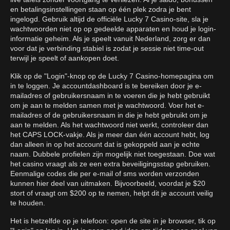
en betalingsinstellingen staan op één plek zodra je bent
ingelogd. Gebruik altijd de officiële Lucky 7 Casino-site, sla je
wachtwoorden niet op op gedeelde apparaten en houd je login-
informatie geheim. Als je speelt vanuit Nederland, zorg er dan
voor dat je verbinding stabiel is zodat je sessie niet time-out
terwijl je speelt of aankopen doet.
Klik op de "Login"-knop op de Lucky 7 Casino-homepagina om
in te loggen. Je accountdashboard is te bereiken door je e-
mailadres of gebruikersnaam in te voeren die je hebt gebruikt
om je aan te melden samen met je wachtwoord. Voer het e-
mailadres of de gebruikersnaam in die je hebt gebruikt om je
aan te melden. Als het wachtwoord niet werkt, controleer dan
het CAPS LOCK-vakje. Als je meer dan één account hebt, log
dan alleen in op het account dat is gekoppeld aan je echte
naam. Dubbele profielen zijn mogelijk niet toegestaan. Doe wat
het casino vraagt als ze een extra beveiligingsstap gebruiken.
Eenmalige codes die per e-mail of sms worden verzonden
kunnen hier deel van uitmaken. Bijvoorbeeld, voordat je $20
stort of vraagt om $200 op te nemen, helpt dit je account veilig
te houden.
Het is hetzelfde op je telefoon: open de site in je browser, tik op