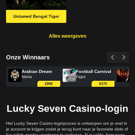
Untamed Bengal Tiger
Alles weergeven
Onze Winnaars
Arabian Dream
Football Carnival
Sa
Mania
Fagot
As
299€
437€
Lucky Seven Casino-login
Het Lucky Seven Casino-loginproces is ontworpen om je snel in
je account te krijgen zodat je terug kunt naar je favoriete slots of
live tafels zonder voortgang te verliezen. Al je saldo, bonussen