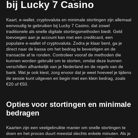
bij Lucky 7 Casino
Kaart, e-wallet, cryptovaluta en minimale stortingen zijn allemaal
eenvoudig te gebruiken bij Lucky 7 Casino, dat zowel
traditionele als snelle digitale stortingsmethoden biedt. Geld
toevoegen aan je account kan met een creditcard, een
populaire e-wallet of cryptovaluta. Zodra je klaar bent, ga je
direct naar de kassa om het bedrag te bevestigen en de
transactie af te ronden. Controleer vooraf de methoden die
kunnen worden gebruikt om te storten, omdat deze kunnen
verschillen afhankelijk van je Nederland en de regels van de
bank. Wat je ook kiest, zorg ervoor dat je weet hoeveel je tijdens
de sessie kunt uitgeven en begin met een klein bedrag, zoals
€20 of €50.
Opties voor stortingen en minimale
bedragen
Kaarten zijn een veelgebruikte manier om snelle stortingen te
doen en het proces duurt meestal slechts enkele minuten. Als je