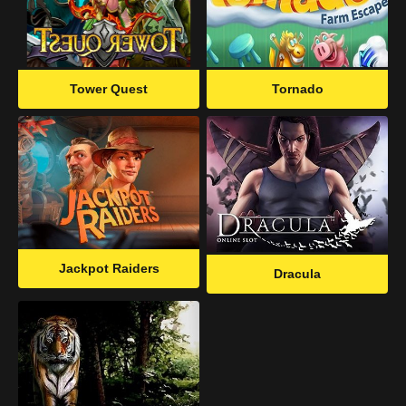
Black Hawk Deluxe
Tornado
Jackpot Raiders
Dracula