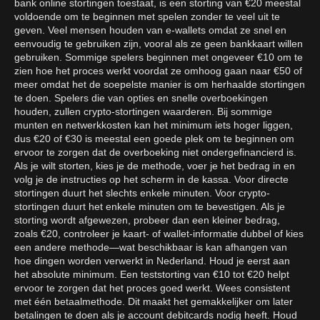
bank online stortingen toestaat, is een storting van €20 meestal
voldoende om te beginnen met spelen zonder te veel uit te
geven. Veel mensen houden van e-wallets omdat ze snel en
eenvoudig te gebruiken zijn, vooral als ze geen bankkaart willen
gebruiken. Sommige spelers beginnen met ongeveer €10 om te
zien hoe het proces werkt voordat ze omhoog gaan naar €50 of
meer omdat het de soepelste manier is om herhaalde stortingen
te doen. Spelers die van opties en snelle overboekingen
houden, zullen crypto-stortingen waarderen. Bij sommige
munten en netwerkkosten kan het minimum iets hoger liggen,
dus €20 of €30 is meestal een goede plek om te beginnen om
ervoor te zorgen dat de overboeking niet ondergefinancierd is.
Als je wilt storten, kies je de methode, voer je het bedrag in en
volg je de instructies op het scherm in de kassa. Voor directe
stortingen duurt het slechts enkele minuten. Voor crypto-
stortingen duurt het enkele minuten om te bevestigen. Als je
storting wordt afgewezen, probeer dan een kleiner bedrag,
zoals €20, controleer je kaart- of wallet-informatie dubbel of kies
een andere methode—wat beschikbaar is kan afhangen van
hoe dingen worden verwerkt in Nederland. Houd je eerst aan
het absolute minimum. Een teststorting van €10 tot €20 helpt
ervoor te zorgen dat het proces goed werkt. Wees consistent
met één betaalmethode. Dit maakt het gemakkelijker om later
betalingen te doen als je account debitcards nodig heeft. Houd