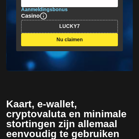
Aanmeldingsbonus
Casino
LUCKY7
Nu claimen
Kaart, e-wallet,
cryptovaluta en minimale
stortingen zijn allemaal
eenvoudig te gebruiken