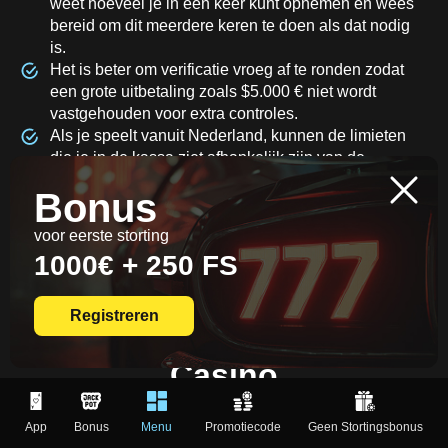
weet hoeveel je in één keer kunt opnemen en wees
bereid om dit meerdere keren te doen als dat nodig
is.
Het is beter om verificatie vroeg af te ronden zodat
een grote uitbetaling zoals $5.000 € niet wordt
vastgehouden voor extra controles.
Als je speelt vanuit Nederland, kunnen de limieten
die je in de kassa ziet afhankelijk zijn van de
betaalmethoden die je kunt gebruiken. Om de meest
Bonus
accurate cijfers te krijgen, kijk je naar de limieten
naast elke methode nadat je bent ingelogd. Deze
voor eerste storting
tonen je huidige accountniveau en eventuele
1000€ + 250 FS
beperkingen die nog van kracht zijn.
Registreren
Inloggen bij Lucky 7
Casino
Veilig inloggen op je account laat je je profiel beheren, zien wat
App
Bonus
Menu
Promotiecode
Geen Stortingsbonus
er met je saldo is gebeurd en verdergaan waar je was gebleven