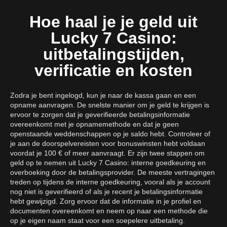
Hoe haal je je geld uit
Lucky 7 Casino:
uitbetalingstijden,
verificatie en kosten
Zodra je bent ingelogd, kun je naar de kassa gaan en een
opname aanvragen. De snelste manier om je geld te krijgen is
ervoor te zorgen dat je geverifieerde betalingsinformatie
overeenkomt met je opnamemethode en dat je geen
openstaande weddenschappen op je saldo hebt. Controleer of
je aan de doorspelvereisten voor bonuswinsten hebt voldaan
voordat je 100 € of meer aanvraagt. Er zijn twee stappen om
geld op te nemen uit Lucky 7 Casino: interne goedkeuring en
overboeking door de betalingsprovider. De meeste vertragingen
treden op tijdens de interne goedkeuring, vooral als je account
nog niet is geverifieerd of als je recent je betalingsinformatie
hebt gewijzigd. Zorg ervoor dat de informatie in je profiel en
documenten overeenkomt en neem op naar een methode die
op je eigen naam staat voor een soepelere uitbetaling.