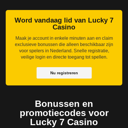
Word vandaag lid van Lucky 7
Casino
Maak je account in enkele minuten aan en claim
exclusieve bonussen die alleen beschikbaar zijn
voor spelers in Nederland. Snelle registratie,
veilige login en directe toegang tot spellen.
Nu registreren
Bonussen en
promotiecodes voor
Lucky 7 Casino