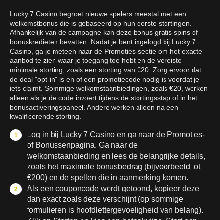
Lucky 7 Casino begroet nieuwe spelers meestal met een
welkomstbonus die is gebaseerd op hun eerste stortingen.
Afhankelijk van de campagne kan deze bonus gratis spins of
bonuskredieten bevatten. Nadat je bent ingelogd bij Lucky 7
Casino, ga je meteen naar de Promoties-sectie om het exacte
aanbod te zien waar je toegang toe hebt en de vereiste
minimale storting, zoals een storting van €20. Zorg ervoor dat
de deal "opt-in" is en of een promotiecode nodig is voordat je
iets claimt. Sommige welkomstaanbiedingen, zoals €20, werken
alleen als je de code invoert tijdens de stortingsstap of in het
bonusactiveringspaneel. Andere werken alleen na een
kwalificerende storting.
Log in bij Lucky 7 Casino en ga naar de Promoties-
of Bonussenpagina. Ga naar de
welkomstaanbieding en lees de belangrijke details,
zoals het maximale bonusbedrag (bijvoorbeeld tot
€200) en de spellen die in aanmerking komen.
Als een couponcode wordt getoond, kopieer deze
dan exact zoals deze verschijnt (op sommige
formulieren is hoofdlettergevoeligheid van belang).